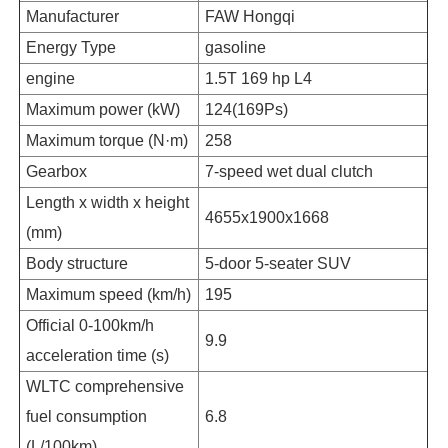
Manufacturer
FAW Hongqi
Energy Type
gasoline
engine
1.5T 169 hp L4
Maximum power (kW)
124(169Ps)
Maximum torque (N·m)
258
Gearbox
7-speed wet dual clutch
Length x width x height
4655x1900x1668
(mm)
Body structure
5-door 5-seater SUV
Maximum speed (km/h)
195
Official 0-100km/h
9.9
acceleration time (s)
WLTC comprehensive
fuel consumption
6.8
(L/100km)