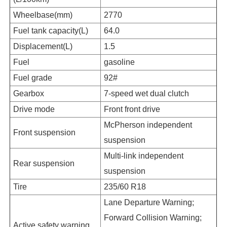
Wheelbase(mm)
2770
Fuel tank capacity(L)
64.0
Displacement(L)
1.5
Fuel
gasoline
Fuel grade
92#
Gearbox
7-speed wet dual clutch
Drive mode
Front front drive
McPherson independent
Front suspension
suspension
Multi-link independent
Rear suspension
suspension
Tire
235/60 R18
Lane Departure Warning;
Forward Collision Warning;
Active safety warning