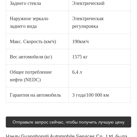
Заднего стекла
Электрический
Наружное зеркало
Электрическая
заднего вида
регулировка
Макс. Скорость (км/ч)
190км/ч
Вес автомобиля (кг)
1575 кг
Общее потребление
6,4 л
нефти (NEDC)
Гарантия на автомобиль
3 года/100 000 км
Отправьте запрос сейчас, чтобы получить лучшую цену
Чэнду Guanghongli Automobile Services Co., Ltd. была